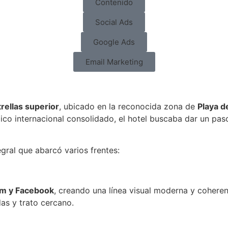
Contenido
Social Ads
Google Ads
Email Marketing
trellas superior
, ubicado en la reconocida zona de
Playa d
ico internacional consolidado, el hotel buscaba dar un paso
egral que abarcó varios frentes:
ram y Facebook
, creando una línea visual moderna y coherent
das y trato cercano.