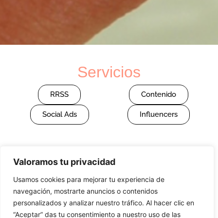
Servicios
RRSS
Contenido
Social Ads
Influencers
Valoramos tu privacidad
Sobre el proyecto
Usamos cookies para mejorar tu experiencia de
La Prensa Burgers & Beers es un restaurante de Madrid
navegación, mostrarte anuncios o contenidos
especializado en smash burgers.
personalizados y analizar nuestro tráfico. Al hacer clic en
“Aceptar” das tu consentimiento a nuestro uso de las
Gestión de Instagram y creación contenido de calidad que