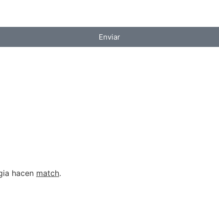
Enviar
egia hacen
match
.